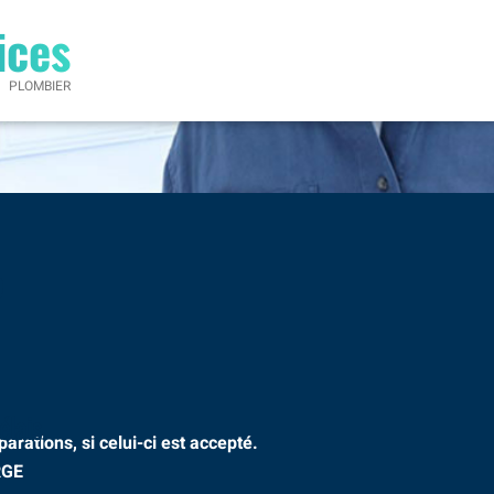
ices
PLOMBIER
?
élais.
rations, si celui-ci est accepté.
RGE