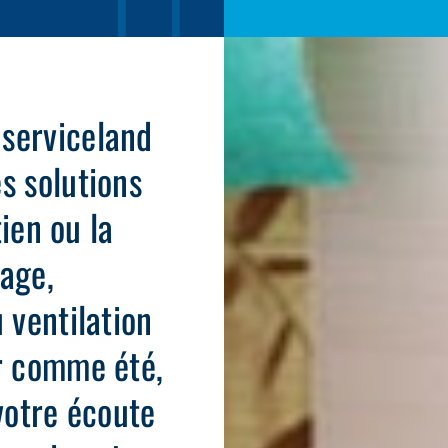
 serviceland
s solutions
tien ou la
fage,
 ventilation
er comme été,
 votre écoute