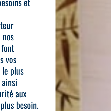
besoins et
ateur
, nos
 font
us vos
 le plus
 ainsi
urité aux
 plus besoin.