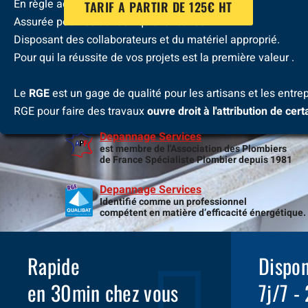
En règle administrativement .
TARIF A PARTIR DE 125€ HT
Assurée pour les travaux qu'elle réalise.
Disposant des collaborateurs et du matériel approprié.
Pour qui la réussite de vos projets est la première valeur .
Le
RGE
est un gage de qualité pour les artisans et les entrep
RGE pour faire des travaux
ouvre droit à l'attribution de cer
Depannage Services
est membre de l'Association des Plombiers
de France Spécialiste Plombier depuis 1981
Depannage Services
Identifié comme un professionnel
compétent en matière d’efficacité énergétique.
Rapide
Dispon
en 30min chez vous
7j/7 -