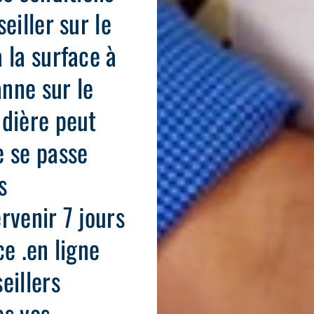
eiller sur le
 la surface à
anne sur le
udière peut
e se passe
s
rvenir 7 jours
ce .en ligne
eillers
es vos