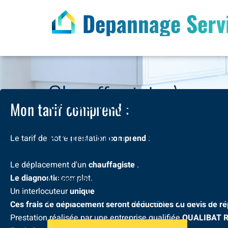
Depannage Serv
Chauffagiste à
Mon tarif comprend :
Elancourt 78990
Le tarif de notre prestation
comprend
:
Le déplacement d'un
chauffagiste
.
N’hesitez pas à nous contacter
Le diagnostic
complet.
Un interlocuteur
unique
pour une intervention dans les plus brefs d
Ces frais de déplacement seront déductibles du devis de répa
Prestation réalisée par une entreprise qualifiée
QUALIBAT 