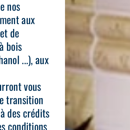
de nos
ement aux
 et de
à bois
anol ...), aux
urront vous
e transition
à des crédits
es conditions