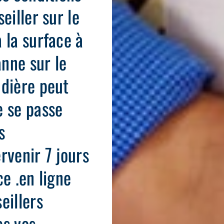
eiller sur le
 la surface à
anne sur le
udière peut
e se passe
s
rvenir 7 jours
ce .en ligne
eillers
es vos