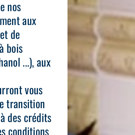
de nos
ement aux
 et de
à bois
anol ...), aux
urront vous
e transition
à des crédits
es conditions