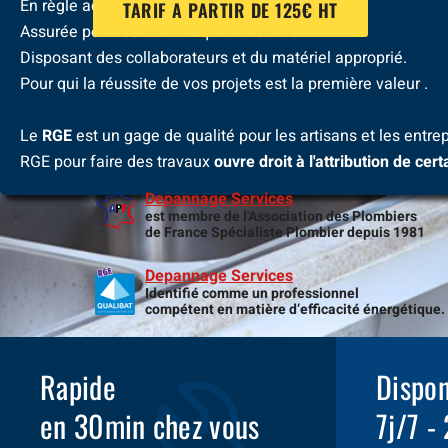
En règle administrativement .
TARIF A PARTIR DE 125€ HT
Assurée pour les travaux qu'elle réalise.
Disposant des collaborateurs et du matériel approprié.
Pour qui la réussite de vos projets est la première valeur .
Le
RGE
est un gage de qualité pour les artisans et les entrep
RGE pour faire des travaux
ouvre droit à l'attribution de cer
Depannage Services
est membre de l'Association des Plombiers
de France Spécialiste Plombier depuis 1981
Depannage Services
Identifié comme un professionnel
compétent en matière d’efficacité énergétique.
Rapide
Dispon
en 30min chez vous
7j/7 -