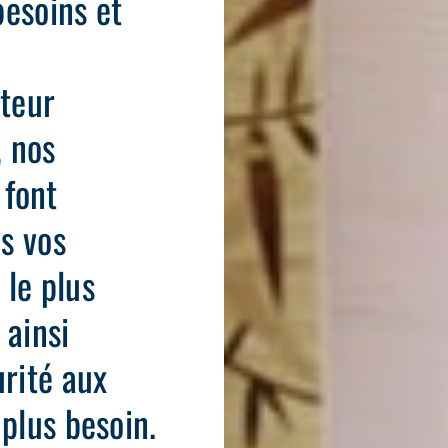
besoins et
ateur
, nos
 font
us vos
 le plus
 ainsi
urité aux
 plus besoin.