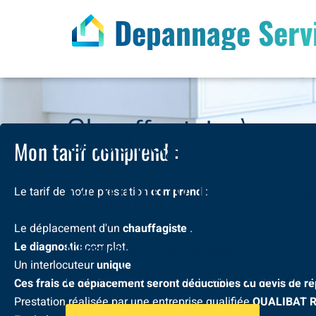
Depannage Serv
Chauffagiste à
Mon tarif comprend :
Montigny Le Bret
Le tarif de notre prestation
comprend
:
Le déplacement d'un
chauffagiste
.
N’hesitez pas à nous contacter
Le diagnostic
complet.
Un interlocuteur
unique
pour une intervention dans les plus brefs d
Ces frais de déplacement seront déductibles du devis de répa
Prestation réalisée par une entreprise qualifiée
QUALIBAT 