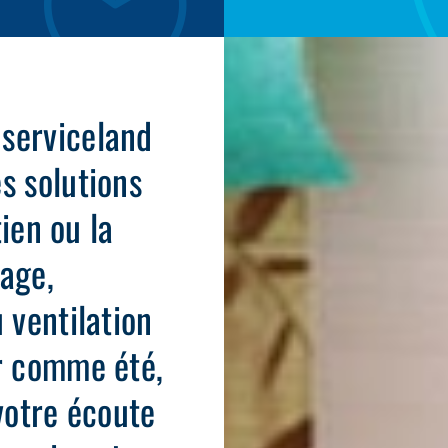
 serviceland
s solutions
tien ou la
fage,
 ventilation
er comme été,
 votre écoute