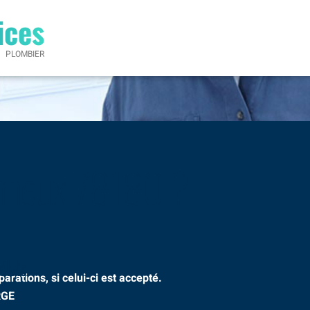
ices
PLOMBIER
onneux 78180
?
élais.
rations, si celui-ci est accepté.
RGE