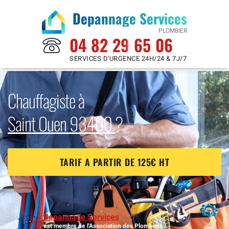
Depannage Services
PLOMBIER
04 82 29 65 06
SERVICES D'URGENCE 24H/24 & 7J/7
Chauffagiste à
Saint Ouen 93400
?
TARIF A PARTIR DE 125€ HT
Depannage Services
est membre de l'Association des Plombiers