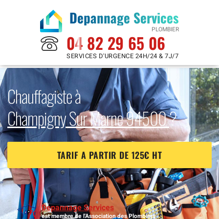
Depannage Services
PLOMBIER
04 82 29 65 06
SERVICES D'URGENCE 24H/24 & 7J/7
Chauffagiste à
Champigny Sur Marne 94500
?
TARIF A PARTIR DE 125€ HT
Depannage Services
est membre de l'Association des Plombiers