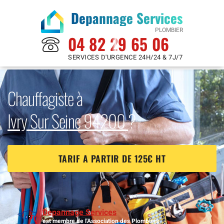
Depannage Services
PLOMBIER
04 82 29 65 06
SERVICES D'URGENCE 24H/24 & 7J/7
Chauffagiste à
Ivry Sur Seine 94200
?
TARIF A PARTIR DE 125€ HT
Depannage Services
est membre de l'Association des Plombiers