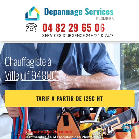
Depannage Services
PLOMBIER
04 82 29 65 06
SERVICES D'URGENCE 24H/24 & 7J/7
Chauffagiste à
Villejuif 94800
?
TARIF A PARTIR DE 125€ HT
Depannage Services
est membre de l'Association des Plombiers