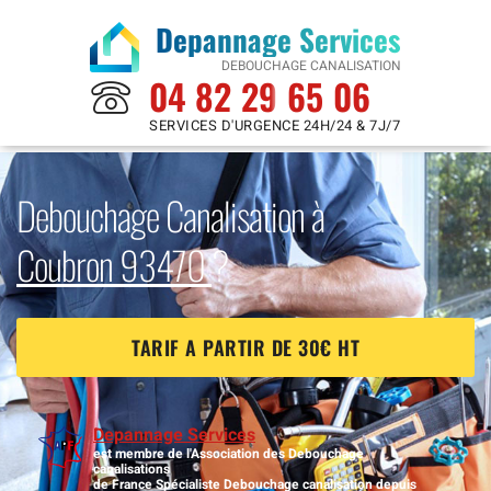
Depannage Services
DEBOUCHAGE CANALISATION
04 82 29 65 06
SERVICES D'URGENCE 24H/24 & 7J/7
Debouchage Canalisation à
Coubron 93470
?
TARIF A PARTIR DE 30€ HT
Depannage Services
est membre de l'Association des Debouchage
canalisations
de France Spécialiste Debouchage canalisation depuis