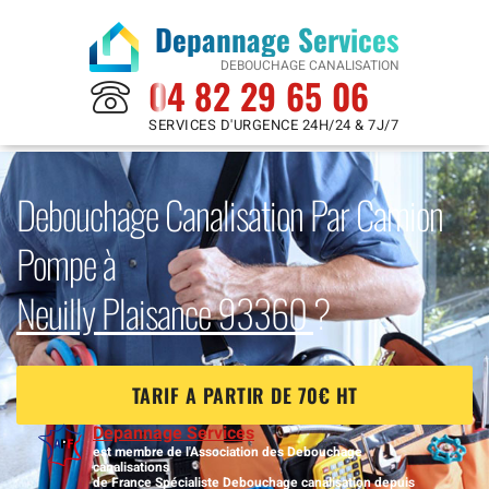
Depannage Services
DEBOUCHAGE CANALISATION
04 82 29 65 06
SERVICES D'URGENCE 24H/24 & 7J/7
Debouchage Canalisation Par Camion
Pompe à
Neuilly Plaisance 93360
?
TARIF A PARTIR DE 70€ HT
Depannage Services
est membre de l'Association des Debouchage
canalisations
de France Spécialiste Debouchage canalisation depuis