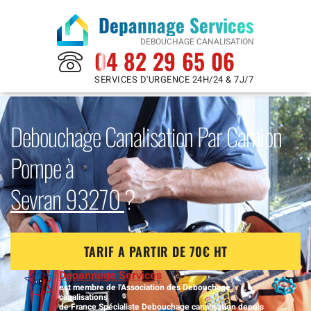
Depannage Services
DEBOUCHAGE CANALISATION
04 82 29 65 06
SERVICES D'URGENCE 24H/24 & 7J/7
Debouchage Canalisation Par Camion
Pompe à
Sevran 93270
?
TARIF A PARTIR DE 70€ HT
Depannage Services
est membre de l'Association des Debouchage
canalisations
de France Spécialiste Debouchage canalisation depuis