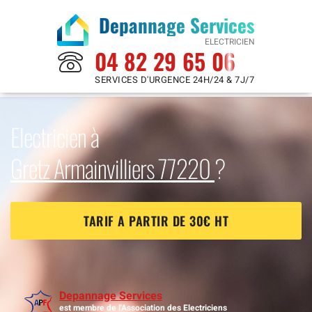
Depannage Services
ELECTRICIEN
04 82 29 65 06
SERVICES D'URGENCE 24H/24 & 7J/7
Electricien à
Gretz Armainvilliers 77220
?
TARIF A PARTIR DE 30€ HT
Depannage Services
est membre de l'Association des Electriciens