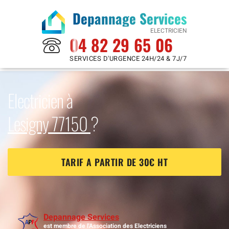
Depannage Services
ELECTRICIEN
04 82 29 65 06
SERVICES D'URGENCE 24H/24 & 7J/7
Electricien à
Lesigny 77150
?
TARIF A PARTIR DE 30€ HT
Depannage Services
est membre de l'Association des Electriciens