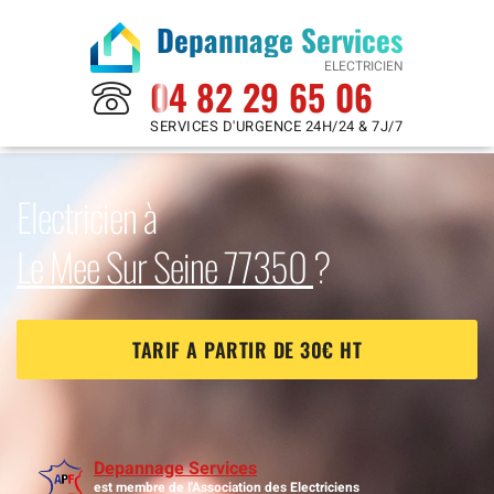
Depannage Services
ELECTRICIEN
04 82 29 65 06
SERVICES D'URGENCE 24H/24 & 7J/7
Electricien à
Le Mee Sur Seine 77350
?
TARIF A PARTIR DE 30€ HT
Depannage Services
est membre de l'Association des Electriciens