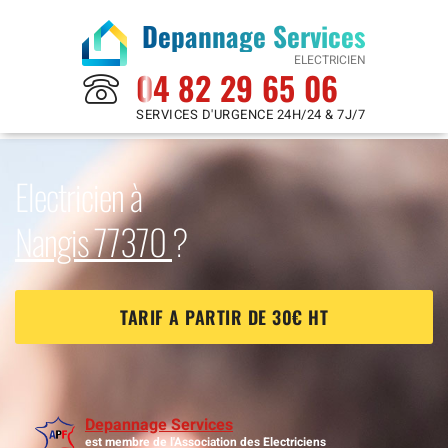
Depannage Services
ELECTRICIEN
04 82 29 65 06
SERVICES D'URGENCE 24H/24 & 7J/7
Electricien à
Nangis 77370
?
TARIF A PARTIR DE 30€ HT
Depannage Services
est membre de l'Association des Electriciens