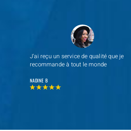
e je
Depannage Services
s'est occupé du
remplacement de ma serrure et le
resultat était impressionnant
MAXIME D