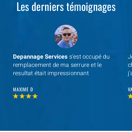
Les derniers témoignages
Je cherchais un professionel à coté de
D
chez moi et avec
Depannage Services
,
m
j'ai trouvé et je n'ai pas été decu
s
r
VALERIE V
T