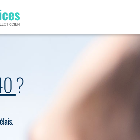
ices
LECTRICIEN
540
?
élais.