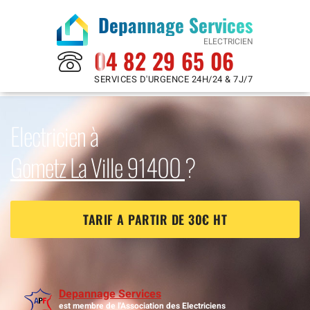
Depannage Services
ELECTRICIEN
04 82 29 65 06
SERVICES D'URGENCE 24H/24 & 7J/7
Electricien à
Gometz La Ville 91400
?
TARIF A PARTIR DE 30€ HT
Depannage Services
est membre de l'Association des Electriciens