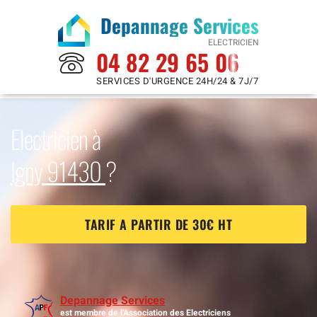
Depannage Services
ELECTRICIEN
04 82 29 65 06
SERVICES D'URGENCE 24H/24 & 7J/7
Electricien à
Igny 91430
?
TARIF A PARTIR DE 30€ HT
Depannage Services
est membre de l'Association des Electriciens