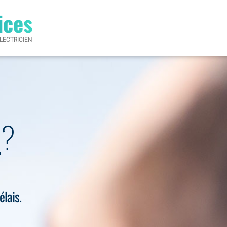
ices
LECTRICIEN
0
?
élais.