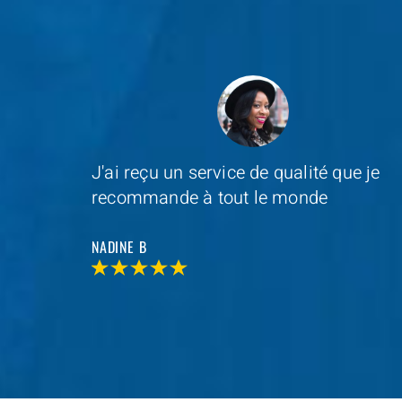
e je
Depannage Services
s'est occupé du
remplacement de ma serrure et le
resultat était impressionnant
MAXIME D