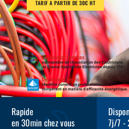
TARIF A PARTIR DE 30€ HT
Depannage Services
est membre de l'Association des Electriciens
de France Spécialiste Electricien depuis 1981
Depannage Services
Identifié comme un professionnel
compétent en matière d’efficacité énergétique.
Rapide
Dispon
en 30min chez vous
7j/7 -