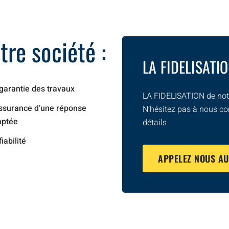
re société :
LA FIDELISATI
garantie des travaux
LA FIDELISATION de notr
ssurance d’une réponse
N’hésitez pas à nous co
aptée
détails
fiabilité
APPELEZ NOUS A