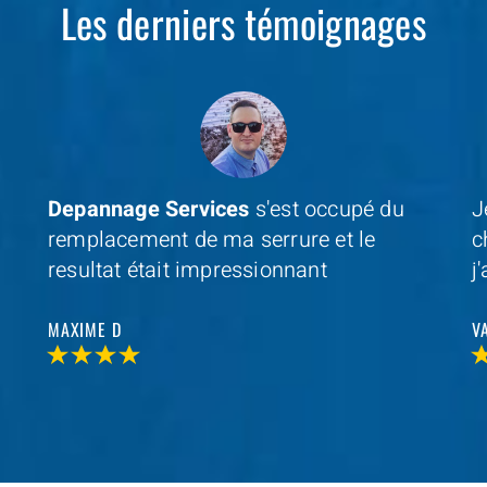
Les derniers témoignages
Je cherchais un professionel à coté de
D
chez moi et avec
Depannage Services
,
m
j'ai trouvé et je n'ai pas été decu
s
r
VALERIE V
T