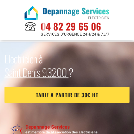
Depannage Services
ELECTRICIEN
04 82 29 65 06
SERVICES D'URGENCE 24H/24 & 7J/7
Electricien à
Saint Denis 93200
?
TARIF A PARTIR DE 30€ HT
Depannage Services
est membre de l'Association des Electriciens