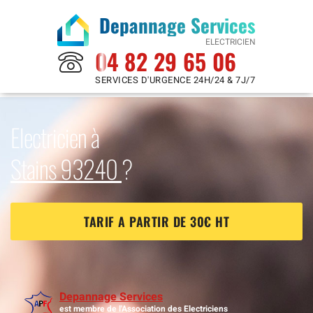
Depannage Services
ELECTRICIEN
04 82 29 65 06
SERVICES D'URGENCE 24H/24 & 7J/7
Electricien à
Stains 93240
?
TARIF A PARTIR DE 30€ HT
Depannage Services
est membre de l'Association des Electriciens