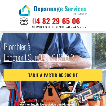
Depannage Services
PLOMBIER
04 82 29 65 06
SERVICES D'URGENCE 24H/24 & 7J/7
Plombier à
Longpont Sur Orge 91310
?
TARIF A PARTIR DE 30€ HT
Depannage Services
est membre de l'Association des Plombiers