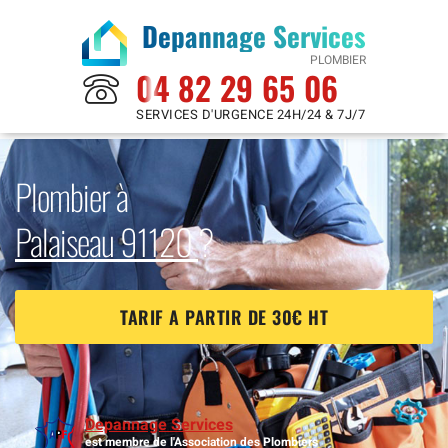
Depannage Services
PLOMBIER
04 82 29 65 06
SERVICES D'URGENCE 24H/24 & 7J/7
Plombier à
Palaiseau 91120
?
TARIF A PARTIR DE 30€ HT
Depannage Services
est membre de l'Association des Plombiers