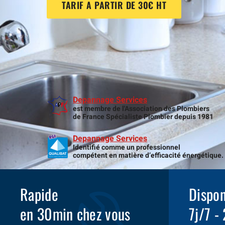
TARIF A PARTIR DE 30€ HT
Depannage Services
est membre de l'Association des Plombiers
de France Spécialiste Plombier depuis 1981
Depannage Services
Identifié comme un professionnel
compétent en matière d’efficacité énergétique.
Rapide
Dispon
en 30min chez vous
7j/7 -