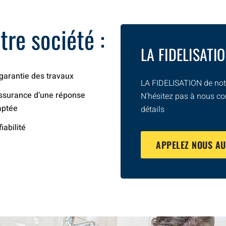
re société :
LA FIDELISATI
garantie des travaux
LA FIDELISATION de notr
ssurance d’une réponse
N’hésitez pas à nous co
aptée
détails
fiabilité
APPELEZ NOUS A