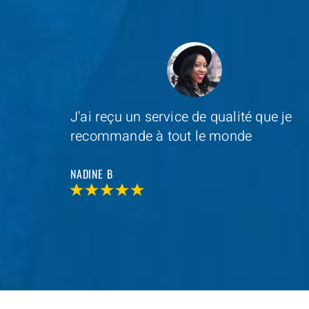
e je
Depannage Services
s'est occupé du
remplacement de ma serrure et le
resultat était impressionnant
MAXIME D