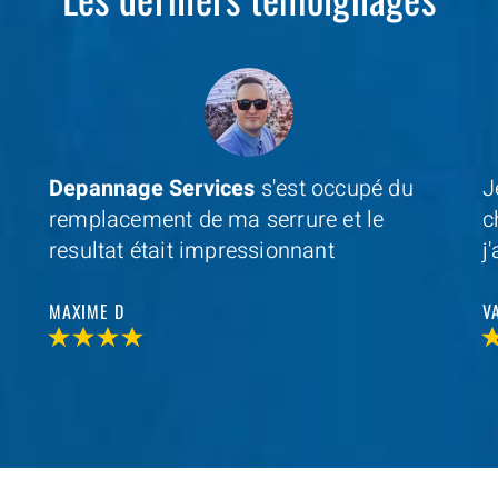
Je cherchais un professionel à coté de
D
chez moi et avec
Depannage Services
,
m
j'ai trouvé et je n'ai pas été decu
s
r
VALERIE V
T