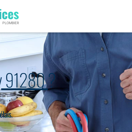
ices
PLOMBIER
ay 91280
?
élais.