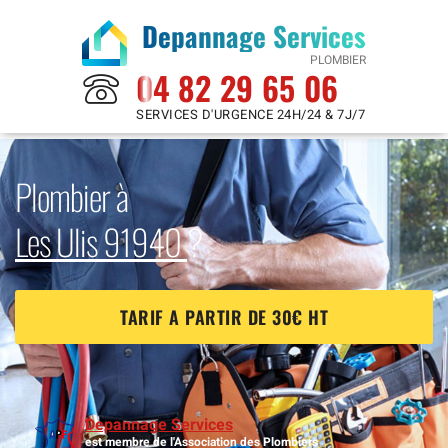
Depannage Services
PLOMBIER
04 82 29 65 06
SERVICES D'URGENCE 24H/24 & 7J/7
Plombier à
Les Ulis 91940
?
TARIF A PARTIR DE 30€ HT
Depannage Services
est membre de l'Association des Plombiers