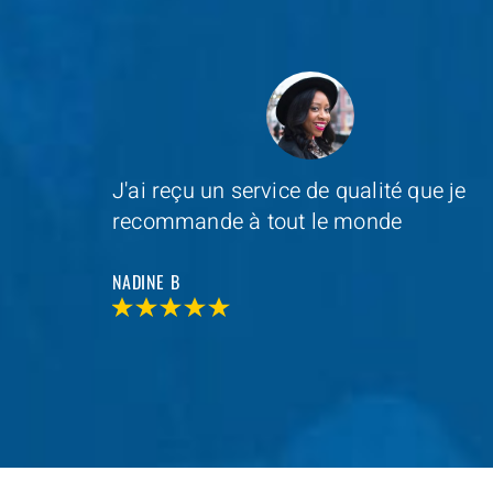
e je
Depannage Services
s'est occupé du
remplacement de ma serrure et le
resultat était impressionnant
MAXIME D