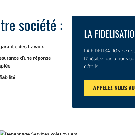
re société :
LA FIDELISATI
garantie des travaux
LA FIDELISATION de notr
ssurance d’une réponse
N’hésitez pas à nous co
aptée
détails
fiabilité
APPELEZ NOUS A