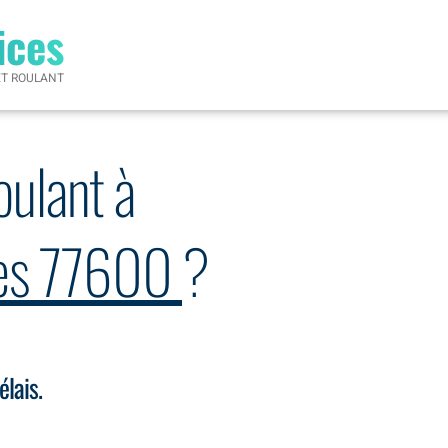
ices
ET ROULANT
oulant à
ges 77600
?
élais.