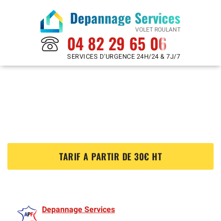
Depannage Services
VOLET ROULANT
04 82 29 65 06
SERVICES D'URGENCE 24H/24 & 7J/7
Reparation Volet Roulant à
Croissy Beaubourg 77183
?
TARIF A PARTIR DE 30€ HT
Depannage Services
est membre de l'Association des Volet roulants