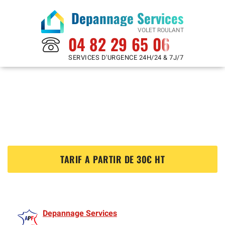
Depannage Services
VOLET ROULANT
04 82 29 65 06
SERVICES D'URGENCE 24H/24 & 7J/7
Reparation Volet Roulant à
Faremoutiers 77515
?
TARIF A PARTIR DE 30€ HT
Depannage Services
est membre de l'Association des Volet roulants