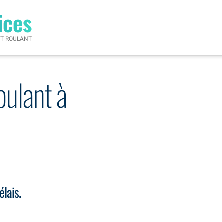
ices
ET ROULANT
oulant à
élais.