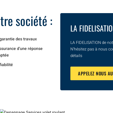
re société :
LA FIDELISATI
garantie des travaux
LA FIDELISATION de notr
ssurance d’une réponse
N’hésitez pas à nous co
aptée
détails
fiabilité
APPELEZ NOUS A