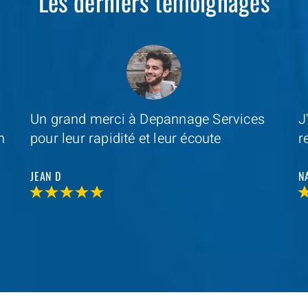
Les derniers témoignages
J'ai reçu un service de qualité que je
D
recommande à tout le monde
r
r
NADINE B
M