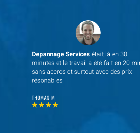
 30
Un grand merci à Depannage Services
n 20 min
pour leur rapidité et leur écoute
prix
JEAN D