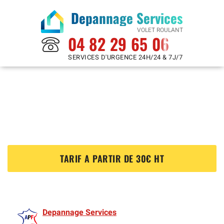
Depannage Services
VOLET ROULANT
04 82 29 65 06
SERVICES D'URGENCE 24H/24 & 7J/7
Reparation Volet Roulant à
Bonnieres Sur Seine 78270
?
TARIF A PARTIR DE 30€ HT
Depannage Services
est membre de l'Association des Volet roulants