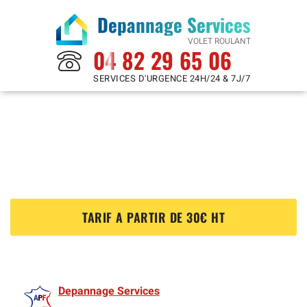
Depannage Services
VOLET ROULANT
04 82 29 65 06
SERVICES D'URGENCE 24H/24 & 7J/7
Reparation Volet Roulant à
Elisabethville 78410
?
TARIF A PARTIR DE 30€ HT
Depannage Services
est membre de l'Association des Volet roulants