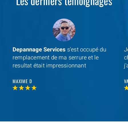
Les derniers témoignages
Je cherchais un professionel à coté de
D
chez moi et avec
Depannage Services
,
m
j'ai trouvé et je n'ai pas été decu
s
r
VALERIE V
T