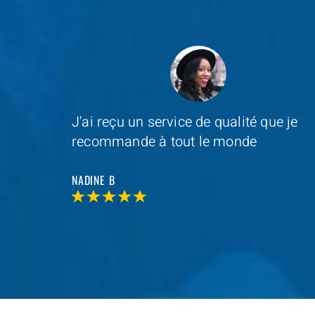
e je
Depannage Services
s'est occupé du
remplacement de ma serrure et le
resultat était impressionnant
MAXIME D