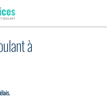
ices
ET ROULANT
oulant à
élais.