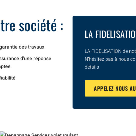
re société :
LA FIDELISATI
garantie des travaux
LA FIDELISATION de notr
ssurance d’une réponse
N’hésitez pas à nous co
aptée
détails
fiabilité
APPELEZ NOUS A