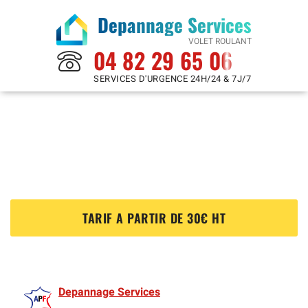
Depannage Services
VOLET ROULANT
04 82 29 65 06
SERVICES D'URGENCE 24H/24 & 7J/7
Reparation Volet Roulant à
La Seyne Sur Mer 83500
?
TARIF A PARTIR DE 30€ HT
Depannage Services
est membre de l'Association des Volet roulants