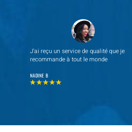
e je
Depannage Services
s'est occupé du
remplacement de ma serrure et le
resultat était impressionnant
MAXIME D