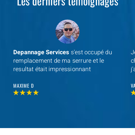
Les derniers témoignages
Je cherchais un professionel à coté de
D
chez moi et avec
Depannage Services
,
m
j'ai trouvé et je n'ai pas été decu
s
r
VALERIE V
T