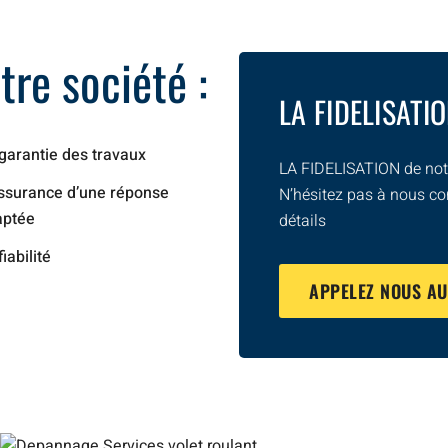
re société :
LA FIDELISATI
garantie des travaux
LA FIDELISATION de notr
ssurance d’une réponse
N’hésitez pas à nous co
aptée
détails
fiabilité
APPELEZ NOUS A