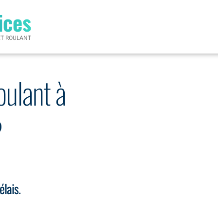
ices
ET ROULANT
oulant à
?
élais.