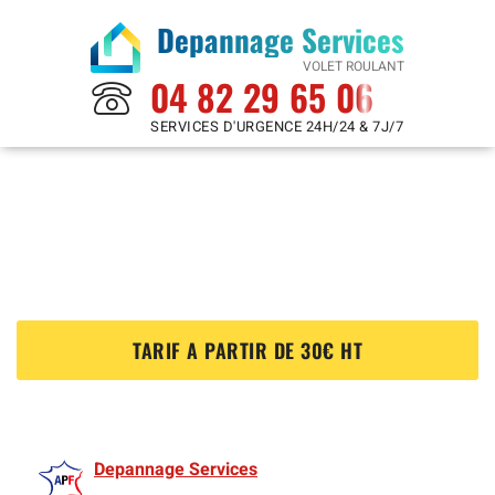
Depannage Services
VOLET ROULANT
04 82 29 65 06
SERVICES D'URGENCE 24H/24 & 7J/7
Reparation Volet Roulant à
Chaville 92370
?
TARIF A PARTIR DE 30€ HT
Depannage Services
est membre de l'Association des Volet roulants