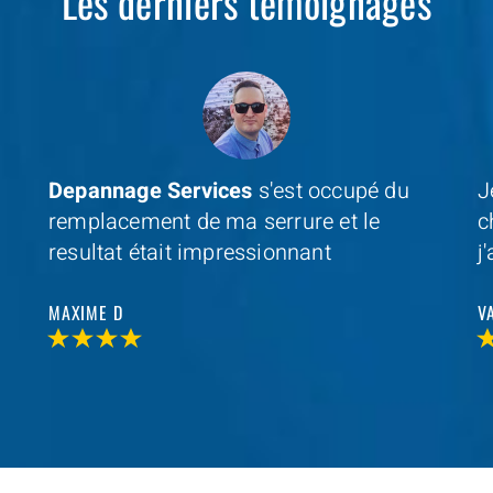
Les derniers témoignages
Je cherchais un professionel à coté de
D
chez moi et avec
Depannage Services
,
m
j'ai trouvé et je n'ai pas été decu
s
r
VALERIE V
T