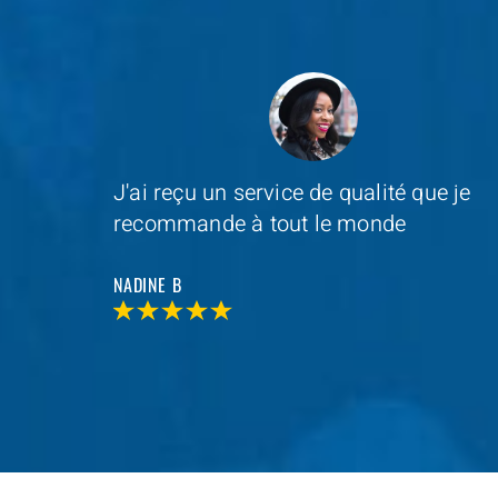
e je
Depannage Services
s'est occupé du
remplacement de ma serrure et le
resultat était impressionnant
MAXIME D