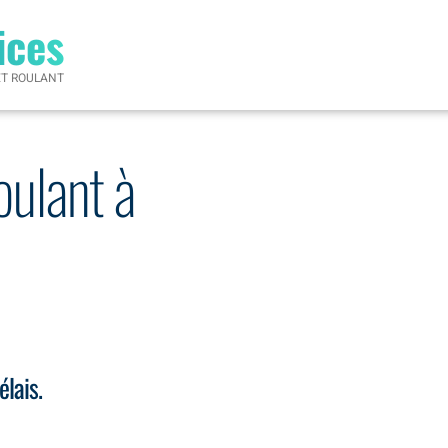
ices
ET ROULANT
oulant à
élais.