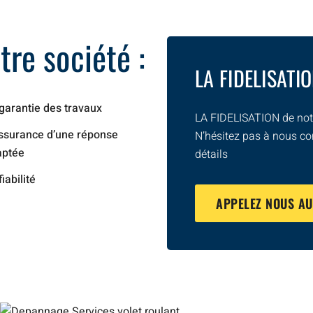
re société :
LA FIDELISATI
garantie des travaux
LA FIDELISATION de notr
ssurance d’une réponse
N’hésitez pas à nous co
aptée
détails
fiabilité
APPELEZ NOUS A