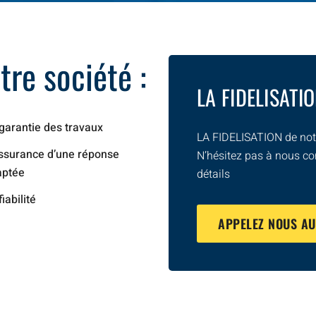
re société :
LA FIDELISATI
garantie des travaux
LA FIDELISATION de notr
ssurance d’une réponse
N’hésitez pas à nous co
aptée
détails
fiabilité
APPELEZ NOUS A