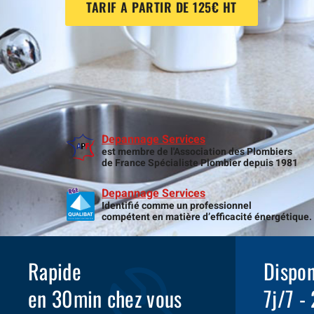
TARIF A PARTIR DE 125€ HT
Depannage Services
est membre de l'Association des Plombiers
de France Spécialiste Plombier depuis 1981
Depannage Services
Identifié comme un professionnel
compétent en matière d’efficacité énergétique.
Rapide
Dispon
en 30min chez vous
7j/7 -