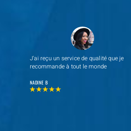
e je
Depannage Services
s'est occupé du
remplacement de ma serrure et le
resultat était impressionnant
MAXIME D