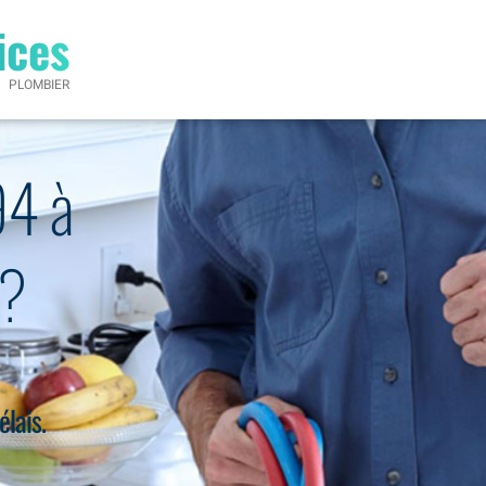
ices
PLOMBIER
94 à
?
élais.