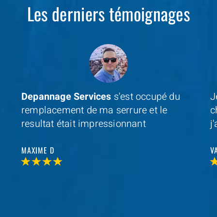
Les derniers témoignages
Je cherchais un professionel à coté de
D
chez moi et avec
Depannage Services
,
m
j'ai trouvé et je n'ai pas été decu
s
r
VALERIE V
T