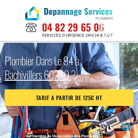
Depannage Services
PLOMBIER
04 82 29 65 06
SERVICES D'URGENCE 24H/24 & 7J/7
Plombier Dans Le 94 à
Bachivillers 60240
?
TARIF A PARTIR DE 125€ HT
Depannage Services
est membre de l'Association des Plombiers