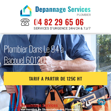
Depannage Services
PLOMBIER
04 82 29 65 06
SERVICES D'URGENCE 24H/24 & 7J/7
Plombier Dans Le 94 à
Bacouel 60120
?
TARIF A PARTIR DE 125€ HT
Depannage Services
est membre de l'Association des Plombiers