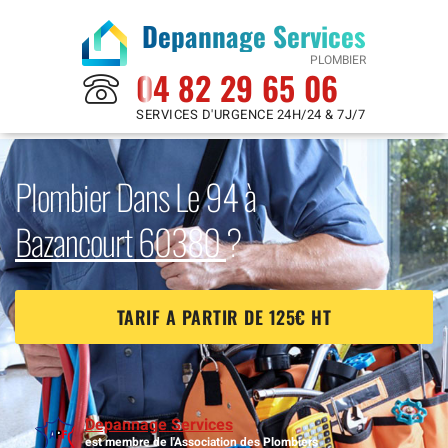
Depannage Services
PLOMBIER
04 82 29 65 06
SERVICES D'URGENCE 24H/24 & 7J/7
Plombier Dans Le 94 à
Bazancourt 60380
?
TARIF A PARTIR DE 125€ HT
Depannage Services
est membre de l'Association des Plombiers