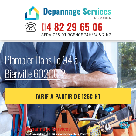
Depannage Services
PLOMBIER
04 82 29 65 06
SERVICES D'URGENCE 24H/24 & 7J/7
Plombier Dans Le 94 à
Bienville 60200
?
TARIF A PARTIR DE 125€ HT
Depannage Services
est membre de l'Association des Plombiers