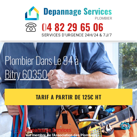
Depannage Services
PLOMBIER
04 82 29 65 06
SERVICES D'URGENCE 24H/24 & 7J/7
Plombier Dans Le 94 à
Bitry 60350
?
TARIF A PARTIR DE 125€ HT
Depannage Services
est membre de l'Association des Plombiers