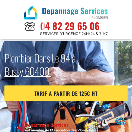
Depannage Services
PLOMBIER
04 82 29 65 06
SERVICES D'URGENCE 24H/24 & 7J/7
Plombier Dans Le 94 à
Bussy 60400
?
TARIF A PARTIR DE 125€ HT
Depannage Services
est membre de l'Association des Plombiers