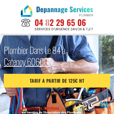
Depannage Services
PLOMBIER
04 82 29 65 06
SERVICES D'URGENCE 24H/24 & 7J/7
Plombier Dans Le 94 à
Catenoy 60600
?
TARIF A PARTIR DE 125€ HT
Depannage Services
est membre de l'Association des Plombiers