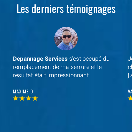
Les derniers témoignages
Je cherchais un professionel à coté de
D
chez moi et avec
Depannage Services
,
m
j'ai trouvé et je n'ai pas été decu
s
r
VALERIE V
T