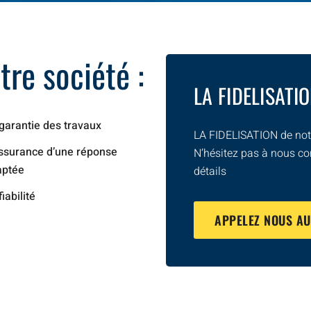
re société :
LA FIDELISATI
garantie des travaux
LA FIDELISATION de notr
ssurance d’une réponse
N’hésitez pas à nous co
aptée
détails
fiabilité
APPELEZ NOUS A