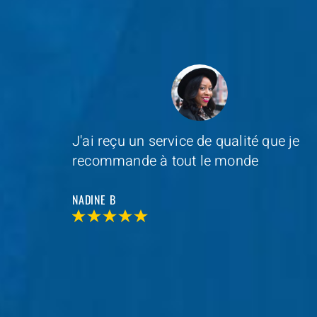
e je
Depannage Services
s'est occupé du
remplacement de ma serrure et le
resultat était impressionnant
MAXIME D