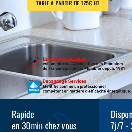
TARIF A PARTIR DE 125€ HT
Depannage Services
est membre de l'Association des Plombiers
de France Spécialiste Plombier depuis 1981
Depannage Services
Identifié comme un professionnel
compétent en matière d’efficacité énergétique.
Rapide
Dispon
en 30min chez vous
7j/7 -