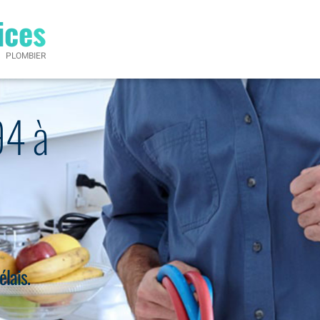
ices
PLOMBIER
94 à
élais.