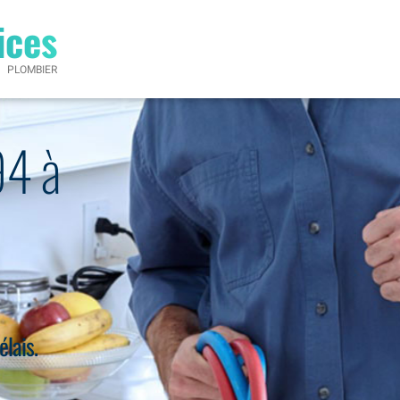
ices
PLOMBIER
94 à
élais.