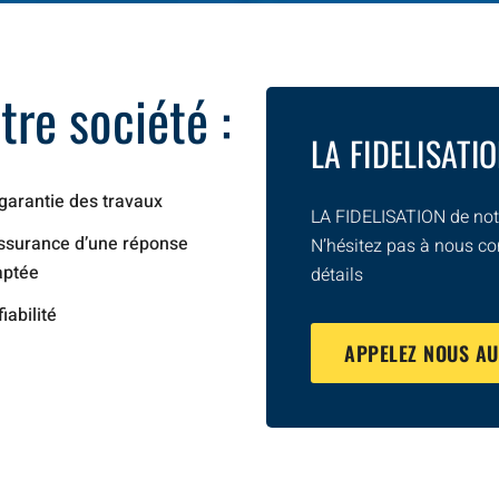
re société :
LA FIDELISATI
garantie des travaux
LA FIDELISATION de notr
ssurance d’une réponse
N’hésitez pas à nous co
aptée
détails
fiabilité
APPELEZ NOUS A