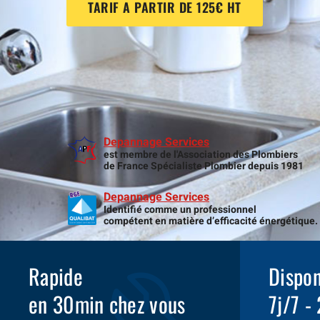
TARIF A PARTIR DE 125€ HT
Depannage Services
est membre de l'Association des Plombiers
de France Spécialiste Plombier depuis 1981
Depannage Services
Identifié comme un professionnel
compétent en matière d’efficacité énergétique.
Rapide
Dispon
en 30min chez vous
7j/7 -