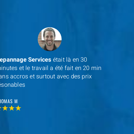
epannage Services
était là en 30
Un gran
inutes et le travail a été fait en 20 min
pour leu
ans accros et surtout avec des prix
ésonables
JEAN D
HOMAS M