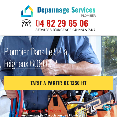
Depannage Services
PLOMBIER
04 82 29 65 06
SERVICES D'URGENCE 24H/24 & 7J/7
Plombier Dans Le 94 à
Feigneux 60800
?
TARIF A PARTIR DE 125€ HT
Depannage Services
est membre de l'Association des Plombiers