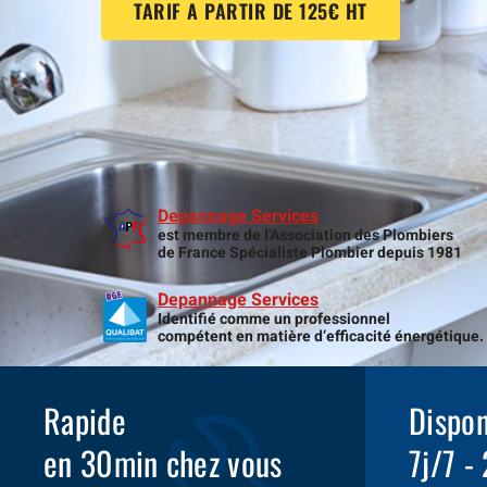
TARIF A PARTIR DE 125€ HT
Depannage Services
est membre de l'Association des Plombiers
de France Spécialiste Plombier depuis 1981
Depannage Services
Identifié comme un professionnel
compétent en matière d’efficacité énergétique.
Rapide
Dispon
en 30min chez vous
7j/7 -