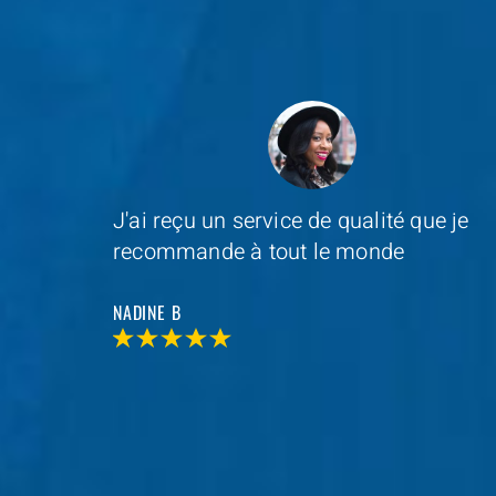
e je
Depannage Services
s'est occupé du
remplacement de ma serrure et le
resultat était impressionnant
MAXIME D