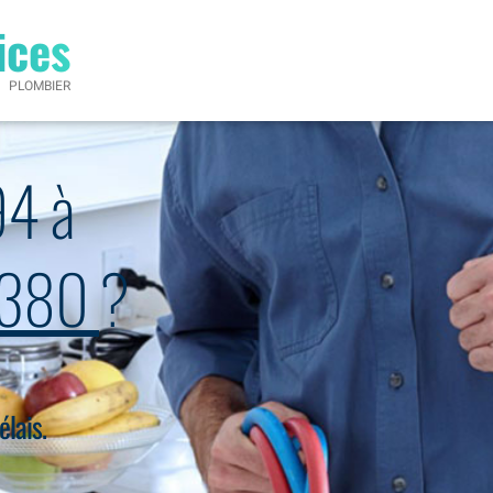
ices
PLOMBIER
94 à
60380
?
élais.