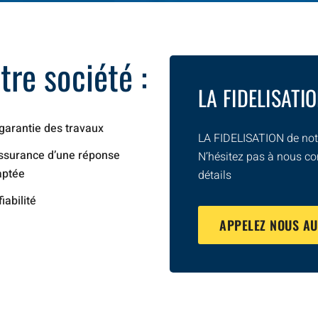
re société :
LA FIDELISATI
garantie des travaux
LA FIDELISATION de notr
ssurance d’une réponse
N’hésitez pas à nous co
aptée
détails
fiabilité
APPELEZ NOUS A