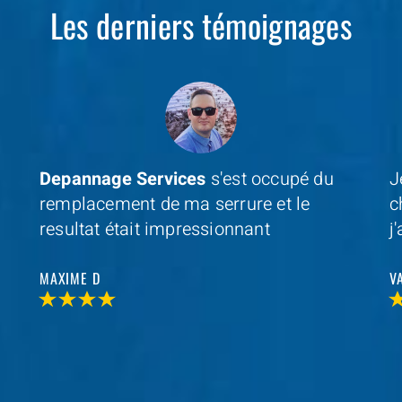
Les derniers témoignages
Je cherchais un professionel à coté de
D
chez moi et avec
Depannage Services
,
m
j'ai trouvé et je n'ai pas été decu
s
r
VALERIE V
T