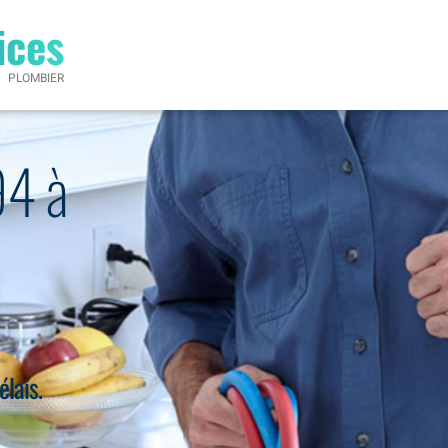
ices
PLOMBIER
94 à
élais.