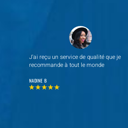
e je
Depannage Services
s'est occupé du
remplacement de ma serrure et le
resultat était impressionnant
MAXIME D