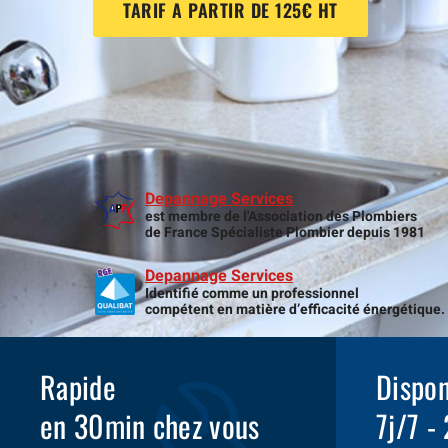
TARIF A PARTIR DE 125€ HT
Depannage Services
est membre de l'Association des Plombiers
de France Spécialiste Plombier depuis 1981
Depannage Services
Identifié comme un professionnel
compétent en matière d’efficacité énergétique.
Rapide
Dispon
en 30min chez vous
7j/7 -