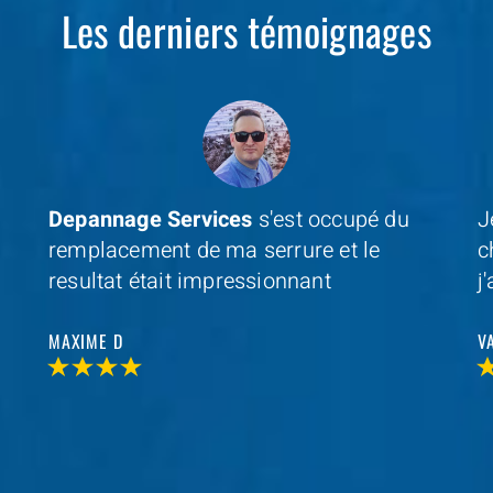
Les derniers témoignages
Je cherchais un professionel à coté de
D
chez moi et avec
Depannage Services
,
m
j'ai trouvé et je n'ai pas été decu
s
r
VALERIE V
T