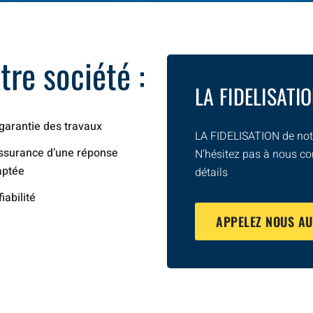
re société :
LA FIDELISATI
garantie des travaux
LA FIDELISATION de notr
ssurance d’une réponse
N’hésitez pas à nous co
aptée
détails
fiabilité
APPELEZ NOUS A