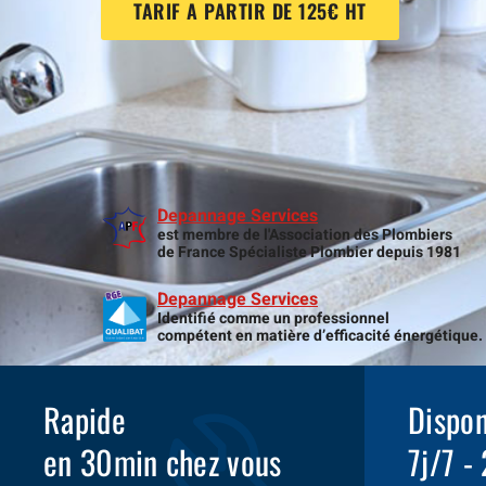
TARIF A PARTIR DE 125€ HT
Depannage Services
est membre de l'Association des Plombiers
de France Spécialiste Plombier depuis 1981
Depannage Services
Identifié comme un professionnel
compétent en matière d’efficacité énergétique.
Rapide
Dispon
en 30min chez vous
7j/7 -