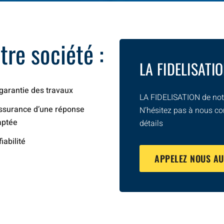
re société :
LA FIDELISATI
garantie des travaux
LA FIDELISATION de notr
ssurance d’une réponse
N’hésitez pas à nous co
aptée
détails
fiabilité
APPELEZ NOUS A