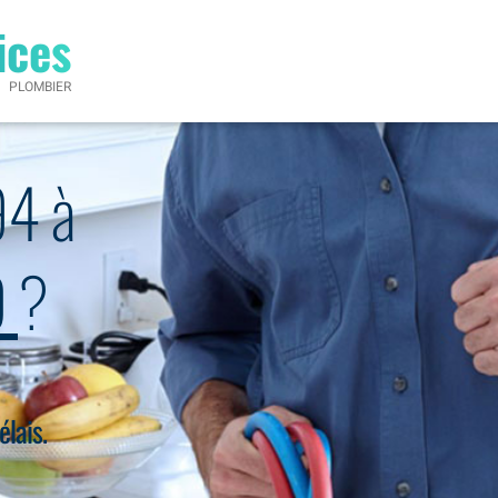
ices
PLOMBIER
94 à
0
?
élais.