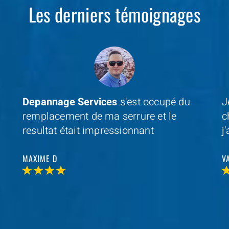
Les derniers témoignages
Je cherchais un professionel à coté de
D
chez moi et avec
Depannage Services
,
m
j'ai trouvé et je n'ai pas été decu
s
r
VALERIE V
T