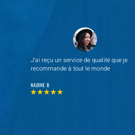
e je
Depannage Services
s'est occupé du
remplacement de ma serrure et le
resultat était impressionnant
MAXIME D