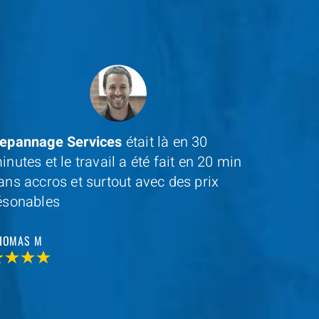
epannage Services
était là en 30
Un gran
inutes et le travail a été fait en 20 min
pour leu
ans accros et surtout avec des prix
ésonables
JEAN D
HOMAS M