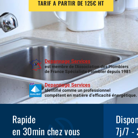
TARIF A PARTIR DE 125€ HT
Depannage Services
est membre de l'Association des Plombiers
de France Spécialiste Plombier depuis 1981
Depannage Services
Identifié comme un professionnel
compétent en matière d’efficacité énergétique.
Rapide
Dispon
en 30min chez vous
7j/7 -