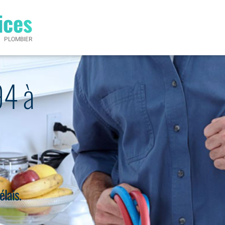
ices
PLOMBIER
94 à
élais.