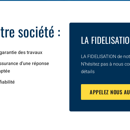
re société :
LA FIDELISATI
garantie des travaux
LA FIDELISATION de notr
ssurance d’une réponse
N’hésitez pas à nous co
aptée
détails
fiabilité
APPELEZ NOUS A