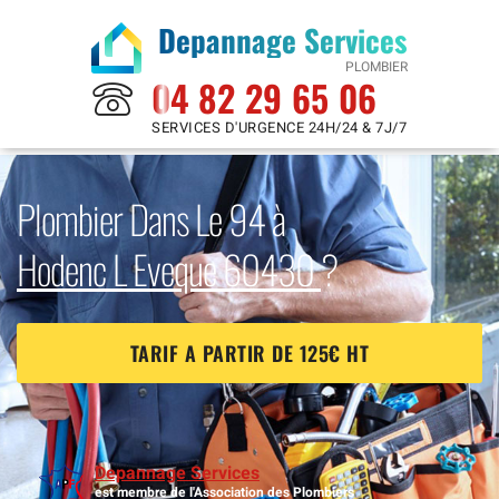
Depannage Services
PLOMBIER
04 82 29 65 06
SERVICES D'URGENCE 24H/24 & 7J/7
Plombier Dans Le 94 à
Hodenc L Eveque 60430
?
TARIF A PARTIR DE 125€ HT
Depannage Services
est membre de l'Association des Plombiers